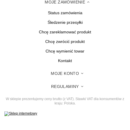
MOJE ZAMÓWIENIE
Status zamówienia
Śledzenie przesyłki
Chcę zareklamować produkt
Chcę zwrócić produkt
Chcę wymienić towar
Kontakt
MOJE KONTO
REGULAMINY
W sklepie prezentujemy ceny brutto (z VAT).
Stawki VAT dla konsumentów z
kraju:
Polska
.