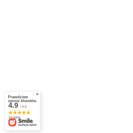
Prawdziwe
opinie klientów
4.9
/ 5.0
14 opinii