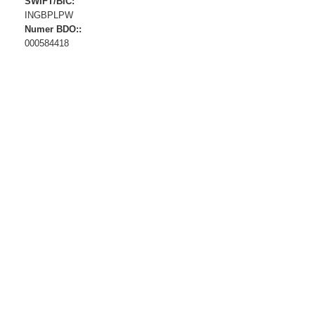
SWIFT/BIC:
INGBPLPW
Numer BDO::
000584418