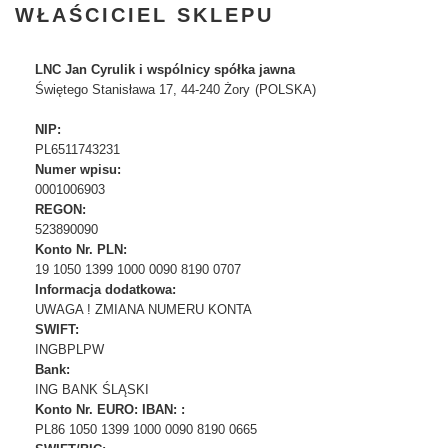
WŁAŚCICIEL SKLEPU
LNC Jan Cyrulik i wspólnicy spółka jawna
Świętego Stanisława 17
, 44-240 Żory
(POLSKA)
NIP:
PL6511743231
Numer wpisu:
0001006903
REGON:
523890090
Konto Nr. PLN:
19 1050 1399 1000 0090 8190 0707
Informacja dodatkowa:
UWAGA ! ZMIANA NUMERU KONTA
SWIFT:
INGBPLPW
Bank:
ING BANK ŚLĄSKI
Konto Nr. EURO: IBAN: :
PL86 1050 1399 1000 0090 8190 0665