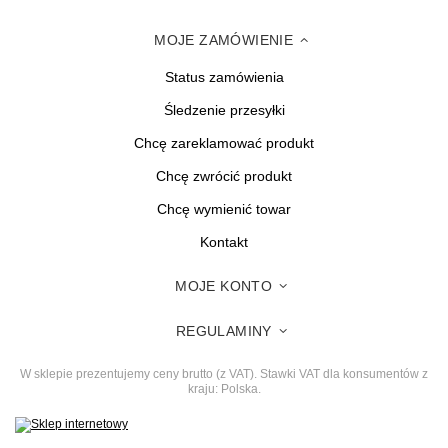
MOJE ZAMÓWIENIE
Status zamówienia
Śledzenie przesyłki
Chcę zareklamować produkt
Chcę zwrócić produkt
Chcę wymienić towar
Kontakt
MOJE KONTO
REGULAMINY
W sklepie prezentujemy ceny brutto (z VAT).
Stawki VAT dla konsumentów z
kraju:
Polska
.