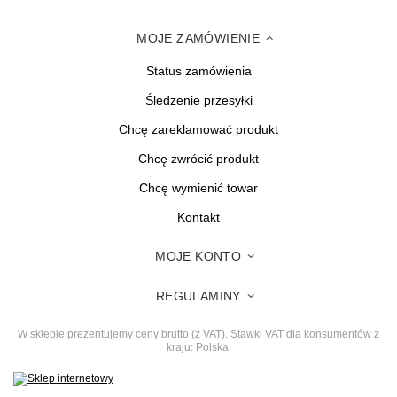
MOJE ZAMÓWIENIE
Status zamówienia
Śledzenie przesyłki
Chcę zareklamować produkt
Chcę zwrócić produkt
Chcę wymienić towar
Kontakt
MOJE KONTO
REGULAMINY
W sklepie prezentujemy ceny brutto (z VAT).
Stawki VAT dla konsumentów z
kraju:
Polska
.