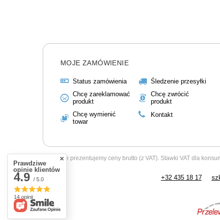
MOJE ZAMÓWIENIE
Status zamówienia
Śledzenie przesyłki
Chcę zareklamować
Chcę zwrócić
produkt
produkt
Chcę wymienić
Kontakt
towar
W sklepie prezentujemy ceny brutto (z VAT).
Stawki VAT dla konsu
Prawdziwe
opinie klientów
4.9
+32 435 18 17
sz
/ 5.0
14 opinii