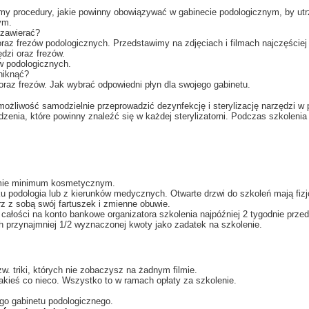
my procedury, jakie powinny obowiązywać w gabinecie podologicznym, by ut
nym.
n zawierać?
i oraz frezów podologicznych.
Przedstawimy na zdjęciach i filmach najczęście
dzi oraz frezów.
ów podologicznych.
uniknąć?
oraz frezów. Jak wybrać odpowiedni płyn dla swojego gabinetu.
 możliwość
samodzielnie przeprowadzić dezynfekcję i sterylizację narzędzi w p
enia, które powinny znaleźć się w każdej sterylizatorni. Podczas szkoleni
omie minimum kosmetycznym.
ku podologia lub z kierunków medycznych. Otwarte drzwi do szkoleń mają fizjo
z z sobą swój fartuszek i zmienne obuwie.
całości na konto bankowe organizatora szkolenia najpóźniej 2 tygodnie prze
 przynajmniej 1/2 wyznaczonej kwoty jako
zadatek na szkolenie
.
w. triki, których nie zobaczysz na żadnym filmie.
akieś co nieco. Wszystko to w ramach opłaty za szkolenie.
o gabinetu podologicznego.