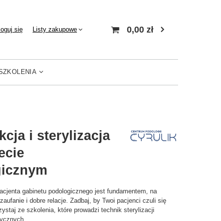
0,00 zł
loguj się
Listy zakupowe
SZKOLENIA
cja i sterylizacja
ecie
gicznym
cjenta gabinetu podologicznego jest fundamentem, na
zaufanie i dobre relacje. Zadbaj, by Twoi pacjenci czuli się
ystaj ze szkolenia, które prowadzi technik sterylizacji
ycznych.