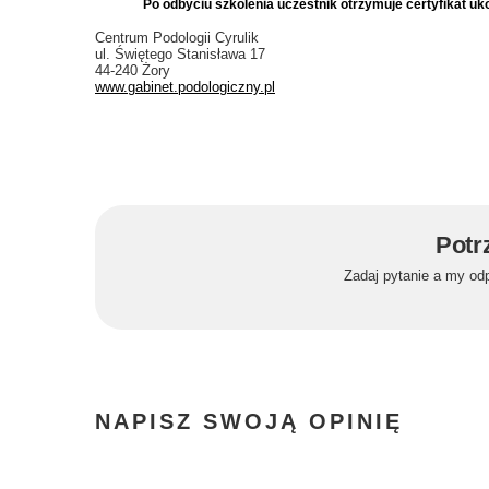
Po odbyciu szkolenia uczestnik otrzymuje certyfikat uk
Centrum Podologii Cyrulik
ul. Świętego Stanisława 17
44-240 Żory
www.gabinet.podologiczny.pl
Potr
Zadaj pytanie a my od
NAPISZ SWOJĄ OPINIĘ