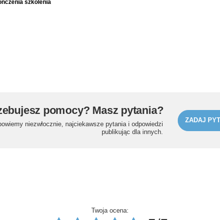
ończenia szkolenia
zebujesz pomocy? Masz pytania?
ZADAJ PYT
powiemy niezwłocznie, najciekawsze pytania i odpowiedzi
publikując dla innych.
Twoja ocena: