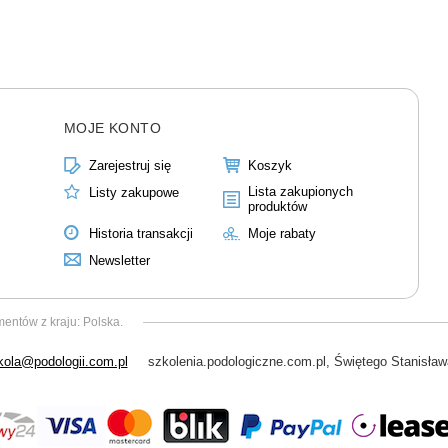
MOJE KONTO
Zarejestruj się
Koszyk
Lista zakupionych
Listy zakupowe
produktów
Historia transakcji
Moje rabaty
Newsletter
mentów z kraju:
Polska
.
kola@podologii.com.pl
szkolenia.podologiczne.com.pl
,
Świętego Stanisław