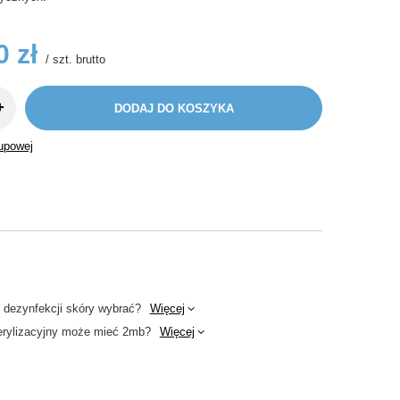
0 zł
/
szt.
brutto
+
DODAJ DO KOSZYKA
kupowej
o dezynfekcji skóry wybrać?
Więcej
erylizacyjny może mieć 2mb?
Więcej