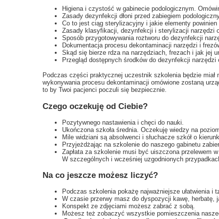
Higiena i czystość w gabinecie podologicznym. Omówi
Zasady dezynfekcji dłoni przed zabiegiem podologicz
Co to jest ciąg sterylizacyjny i jakie elementy powinie
Zasady klasyfikacji, dezynfekcji i sterylizacji narzędz
Sposób przygotowywania roztworu do dezynfekcji narzę
Dokumentacja procesu dekontaminacji narzędzi i frez
Skąd się bierze rdza na narzędziach, frezach i jak jej 
Przegląd dostępnych środków do dezynfekcji narzędzi 
Podczas części praktycznej uczestnik szkolenia będzie miał
wykonywania procesu dekontaminacji omówione zostaną urządz
to by Twoi pacjenci poczuli się bezpiecznie.
Czego oczekuję od Ciebie?
Pozytywnego nastawienia i chęci do nauki.
Ukończona szkoła średnia. Oczekuję wiedzy na pozi
Mile widziani są absolwenci i słuchacze szkół o kierun
Przyjeżdżając na szkolenie do naszego gabinetu zabier
Zapłata za szkolenie musi być uiszczona przelewem w 
W szczególnych i wcześniej uzgodnionych przypadkach
Na co jeszcze możesz liczyć?
Podczas szkolenia pokażę najważniejsze ułatwienia i tz
W czasie przerwy masz do dyspozycji kawę, herbatę, j
Konspekt ze zdjęciami możesz zabrać z sobą.
Możesz też zobaczyć wszystkie pomieszczenia naszeg