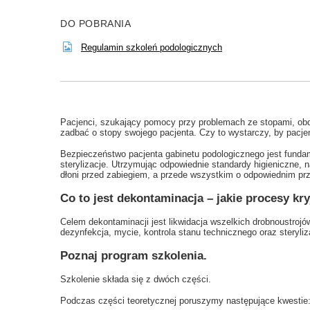
DO POBRANIA
Regulamin szkoleń podologicznych
Pacjenci, szukający pomocy przy problemach ze stopami, ob
zadbać o stopy swojego pacjenta. Czy to wystarczy, by pacje
Bezpieczeństwo pacjenta gabinetu podologicznego jest fundam
sterylizacje. Utrzymując odpowiednie standardy higieniczne, 
dłoni przed zabiegiem, a przede wszystkim o odpowiednim p
Co to jest dekontaminacja – jakie procesy kr
Celem dekontaminacji jest likwidacja wszelkich drobnoustrojó
dezynfekcja, mycie, kontrola stanu technicznego oraz steryl
Poznaj program szkolenia.
Szkolenie składa się z dwóch części.
Podczas części teoretycznej poruszymy następujące kwestie