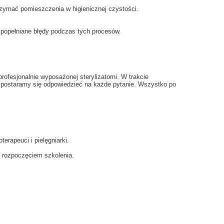
rzymać pomieszczenia w higienicznej czystości.
j popełniane błędy podczas tych procesów.
rofesjonalnie wyposażonej sterylizatorni. W trakcie
a postaramy się odpowiedzieć na każde pytanie. Wszystko po
terapeuci i pielęgniarki.
d rozpoczęciem szkolenia.