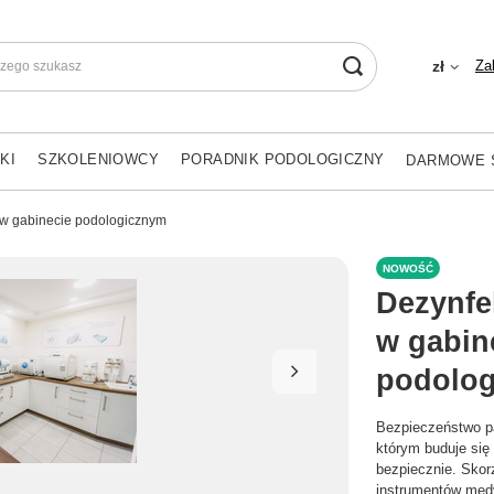
Za
zł
KI
SZKOLENIOWCY
PORADNIK PODOLOGICZNY
DARMOWE 
a w gabinecie podologicznym
NOWOŚĆ
Dezynfek
w gabin
podolo
Bezpieczeństwo pa
którym buduje się 
bezpiecznie. Skorz
instrumentów med