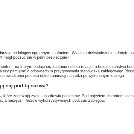
darzają podologów ogromnym zaufaniem. Wiedza i doświadczenie zdobyte po
nt mógł poczuć się w pełni bezpiecznie?
entem, na którym buduje się zaufanie i dobre relacje, a bezpieczeństwo bud
należy pamiętać o odpowiednim przygotowaniu stanowiska zabiegowego (dezynfe
rzeprowadzeniu procesu dekontaminacji narzędzi po wykonanym zabiegu.
yją się pod tą nazwą?
w, które zagrażają życiu lub zdrowiu pacjentów. Pod pojęciem dekontaminacj
izacja narzędzi i frezów wykorzystywanych podczas zabiegów.
: