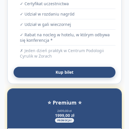
✓ Certyfikat uczestnictwa
✓ Udział w rozdaniu nagród
✓ Udział w gali wieczornej
✓ Rabat na nocleg w hotelu, w którym odbywa
się konferencja *
✗ Jeden dzień praktyk w Centrum Podologii
Cyrulik w Żorach
Kup bilet
⭐ Premium ⭐
2499,00 zł
1999,00 zł
PROMOCJA!